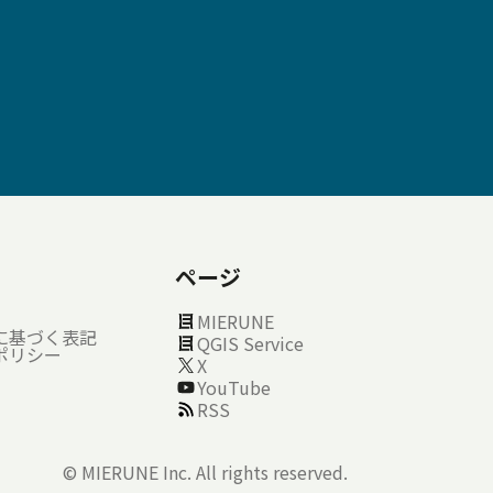
ページ
MIERUNE
に基づく表記
QGIS Service
ポリシー
X
YouTube
RSS
©
MIERUNE Inc.
All rights reserved.