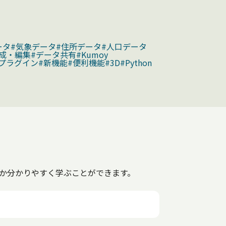
ータ
#気象データ
#住所データ
#人口データ
成・編集
#データ共有
#Kumoy
#プラグイン
#新機能
#便利機能
#3D
#Python
るか分かりやすく学ぶことができます。