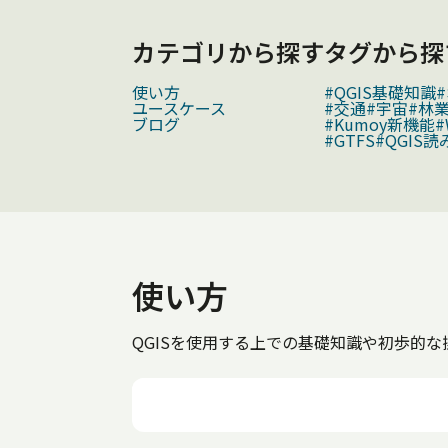
カテゴリから探す
タグから探
使い方
#QGIS基礎知識
ユースケース
#交通
#宇宙
#林
ブログ
#Kumoy新機能
#
#GTFS
#QGIS読
使い方
QGISを使用する上での基礎知識や初歩的