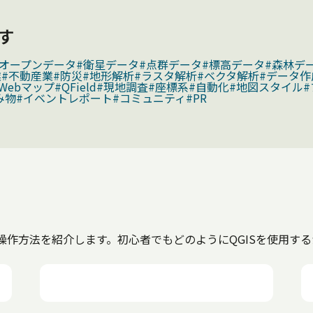
す
#オープンデータ
#衛星データ
#点群データ
#標高データ
#森林デ
業
#不動産業
#防災
#地形解析
#ラスタ解析
#ベクタ解析
#データ作
Webマップ
#QField
#現地調査
#座標系
#自動化
#地図スタイル
み物
#イベントレポート
#コミュニティ
#PR
な操作方法を紹介します。初心者でもどのようにQGISを使用す