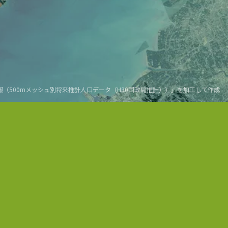
報（500mメッシュ別将来推計人口データ（H30国政局推計））」
を加工して作成