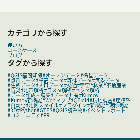
カテゴリから探す
使い方
ユースケース
ブログ
タグから探す
#QGIS基礎知識
#オープンデータ
#衛星データ
#点群データ
#標高データ
#森林データ
#気象データ
#住所データ
#人口データ
#交通
#宇宙
#林業
#不動産業
#防災
#地形解析
#ラスタ解析
#ベクタ解析
#データ作成・編集
#データ共有
#Kumoy
#Kumoy新機能
#Webマップ
#QField
#現地調査
#座標系
#自動化
#地図スタイル
#プラグイン
#新機能
#便利機能
#3D
#Python
#GTFS
#QGIS読み物
#イベントレポート
#コミュニティ
#PR