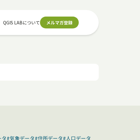
QGIS LABについて
メルマガ登録
ータ
#気象データ
#住所データ
#人口データ