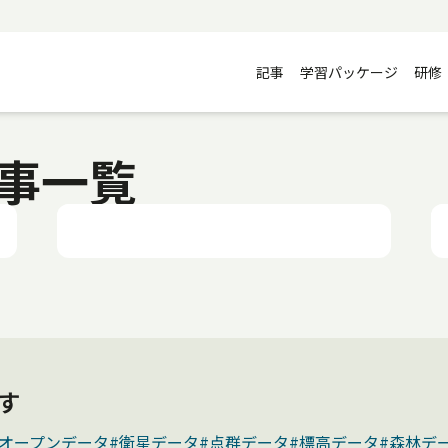
記事
学習パッケージ
研修
記事一覧
す
#オープンデータ
#衛星データ
#点群データ
#標高データ
#森林デ