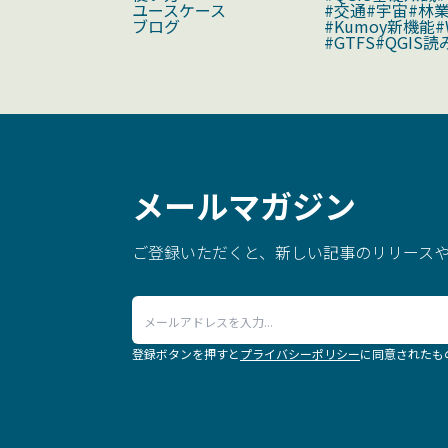
ユースケース
#交通
#宇宙
#林
ブログ
#Kumoy新機能
#
#GTFS
#QGIS読
メールマガジン
ご登録いただくと、新しい記事のリリースや
登録ボタンを押すと
プライバシーポリシー
に同意されたも
.