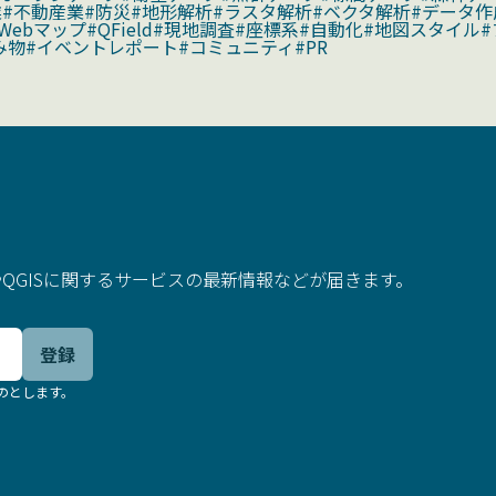
業
#不動産業
#防災
#地形解析
#ラスタ解析
#ベクタ解析
#データ作
Webマップ
#QField
#現地調査
#座標系
#自動化
#地図スタイル
み物
#イベントレポート
#コミュニティ
#PR
QGISに関するサービスの最新情報などが届きます。
登録
のとします。