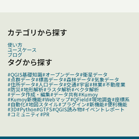
カテゴリから探す
使い方
ユースケース
ブログ
タグから探す
#QGIS基礎知識
#オープンデータ
#衛星データ
#点群データ
#標高データ
#森林データ
#気象データ
#住所データ
#人口データ
#交通
#宇宙
#林業
#不動産業
#防災
#地形解析
#ラスタ解析
#ベクタ解析
#データ作成・編集
#データ共有
#Kumoy
#Kumoy新機能
#Webマップ
#QField
#現地調査
#座標系
#自動化
#地図スタイル
#プラグイン
#新機能
#便利機能
#3D
#Python
#GTFS
#QGIS読み物
#イベントレポート
#コミュニティ
#PR