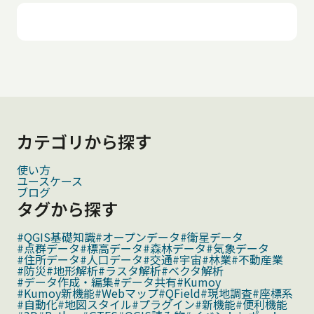
カテゴリから探す
使い方
ユースケース
ブログ
タグから探す
#QGIS基礎知識
#オープンデータ
#衛星データ
#点群データ
#標高データ
#森林データ
#気象データ
#住所データ
#人口データ
#交通
#宇宙
#林業
#不動産業
#防災
#地形解析
#ラスタ解析
#ベクタ解析
#データ作成・編集
#データ共有
#Kumoy
#Kumoy新機能
#Webマップ
#QField
#現地調査
#座標系
#自動化
#地図スタイル
#プラグイン
#新機能
#便利機能