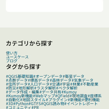
カテゴリから探す
使い方
ユースケース
ブログ
タグから探す
#QGIS基礎知識
#オープンデータ
#衛星データ
#点群データ
#標高データ
#森林データ
#気象データ
#住所データ
#人口データ
#交通
#宇宙
#林業
#不動産業
#防災
#地形解析
#ラスタ解析
#ベクタ解析
#データ作成・編集
#データ共有
#Kumoy
#Kumoy新機能
#Webマップ
#QField
#現地調査
#座標系
#自動化
#地図スタイル
#プラグイン
#新機能
#便利機能
#3D
#Python
#GTFS
#QGIS読み物
#イベントレポート
#コミュニティ
#PR